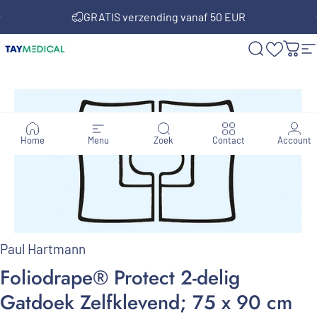
Ga naar inhoud
Diavoorstelling pauzeren
GRATIS verzending vanaf 50 EUR
TAY MEDICAL
Zoekopdra
Win
S
Home
Menu
Zoek
Contact
Account
Paul Hartmann
Foliodrape®
Protect
2-delig
Gatdoek
Zelfklevend;
75
x
90
cm