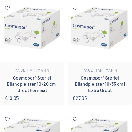
Leverancier:
Leverancier:
PAUL HARTMANN
PAUL HARTMANN
Cosmopor® Steriel
Cosmopor® Steriel
Eilandpleister 10×20 cm |
Eilandpleister 10×35 cm |
Groot Formaat
Extra Groot
€19,95
€27,95