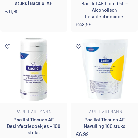
stuks | Bacillol AF
Bacillol AF Liquid 5L –
Alcoholisch
€11,95
Desinfectiemiddel
€48,95
Leverancier:
Leverancier:
PAUL HARTMANN
PAUL HARTMANN
Bacillol Tissues AF
Bacillol Tissues AF
Desinfectiedoekjes – 100
Navulling 100 stuks
stuks
€6,99