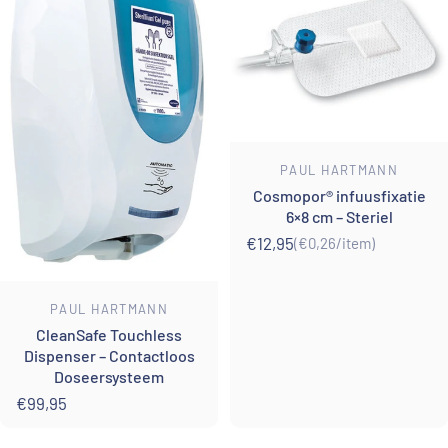
Leverancier:
PAUL HARTMANN
Cosmopor® infuusfixatie
6×8 cm – Steriel
€12,95
(€0,26
/
item)
Eenheidsprijs
per
Leverancier:
PAUL HARTMANN
CleanSafe Touchless
Dispenser – Contactloos
Doseersysteem
€99,95