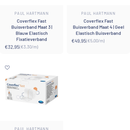
Leverancier:
Leverancier:
PAUL HARTMANN
PAUL HARTMANN
Coverflex Fast
Coverflex Fast
Buisverband Maat 3 |
Buisverband Maat 4 | Geel
Blauw Elastisch
Elastisch Buisverband
Fixatieverband
€49,95
(€5,00
/
m)
Eenheidsprijs
per
€32,95
(€3,30
/
m)
Eenheidsprijs
per
Leverancier:
PAUL HARTMANN