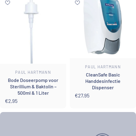
Leverancier:
PAUL HARTMANN
Leverancier:
PAUL HARTMANN
CleanSafe Basic
Bode Doseerpomp voor
Handdesinfectie
Sterillium & Baktolin –
Dispenser
500ml & 1 Liter
€27,95
€2,95