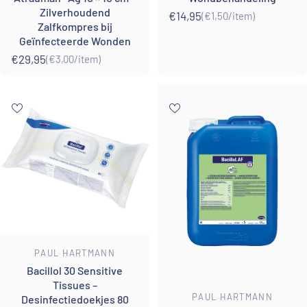
Zilverhoudend
€14,95
(€1,50
/
item)
Eenheidsprijs
per
Zalfkompres bij
Geïnfecteerde Wonden
€29,95
(€3,00
/
item)
Eenheidsprijs
per
Leverancier:
PAUL HARTMANN
Bacillol 30 Sensitive
Tissues –
Leverancier:
PAUL HARTMANN
Desinfectiedoekjes 80