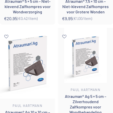
Atrauman® 5 × 5 cm – Niet-
Atrauman® 7,5 × 10 cm –
klevend Zalfkompres voor
Niet-klevend Zalfkompres
Wondverzorging
voor Grotere Wonden
€20,95
€9,95
(€0,42
/
item)
(€1,00
/
item)
Eenheidsprijs
per
Eenheidsprijs
per
Leverancier:
PAUL HARTMANN
Atrauman® Ag 5 × 5 cm –
Zilverhoudend
Leverancier:
PAUL HARTMANN
Zalfkompres voor
Wondbehandeling
Atrauman® Ag 10 × 10 cm –