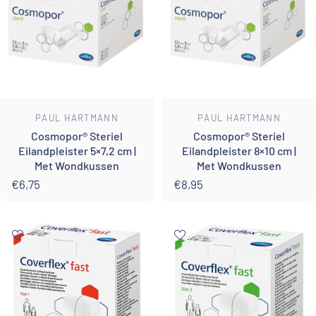
Leverancier:
Leverancier:
PAUL HARTMANN
PAUL HARTMANN
Cosmopor® Steriel
Cosmopor® Steriel
Eilandpleister 5×7,2 cm |
Eilandpleister 8×10 cm |
Met Wondkussen
Met Wondkussen
€6,75
€8,95