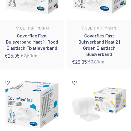
Leverancier:
Leverancier:
PAUL HARTMANN
PAUL HARTMANN
Coverflex Fast
Coverflex Fast
Buisverband Maat 1 | Rood
Buisverband Maat 2 |
Elastisch Fixatieverband
Groen Elastisch
Buisverband
€25,95
(€2,60
/
m)
Eenheidsprijs
per
€29,95
(€3,00
/
m)
Eenheidsprijs
per