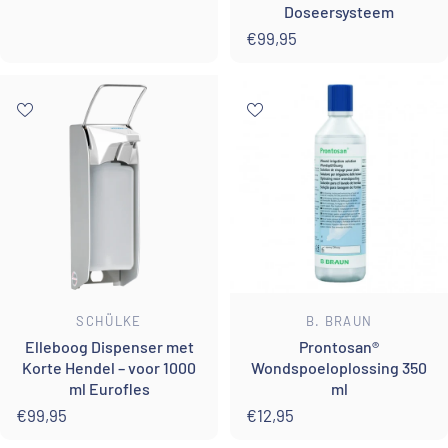
Doseersysteem
€99,95
Leverancier:
Leverancier:
SCHÜLKE
B. BRAUN
Elleboog Dispenser met
Prontosan®
Korte Hendel – voor 1000
Wondspoeloplossing 350
ml Eurofles
ml
€99,95
€12,95