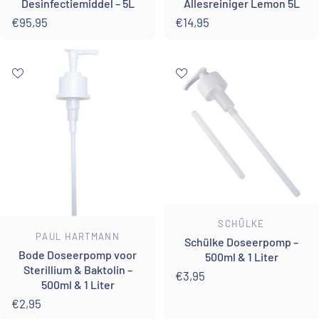
Desinfectiemiddel – 5L
Allesreiniger Lemon 5L
€95,95
€14,95
Leverancier:
SCHÜLKE
Leverancier:
PAUL HARTMANN
Schülke Doseerpomp –
Bode Doseerpomp voor
500ml & 1 Liter
Sterillium & Baktolin –
€3,95
500ml & 1 Liter
€2,95