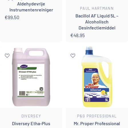
Aldehydevrije
Leverancier:
PAUL HARTMANN
Instrumentenreiniger
Bacillol AF Liquid 5L –
€99,50
Alcoholisch
Desinfectiemiddel
€48,95
Leverancier:
Leverancier:
DIVERSEY
P&G PROFESSIONAL
Diversey Etha-Plus
Mr. Proper Professional