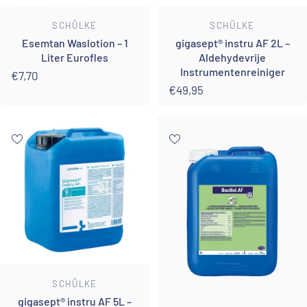
Leverancier:
Leverancier:
SCHÜLKE
SCHÜLKE
Esemtan Waslotion – 1
gigasept® instru AF 2L –
Liter Eurofles
Aldehydevrije
Instrumentenreiniger
€7,70
€49,95
Leverancier:
SCHÜLKE
gigasept® instru AF 5L –