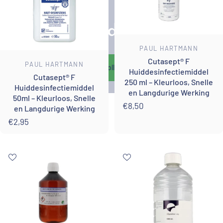
Nitril Handschoenen
Leverancier:
PAUL HARTMANN
Cutasept® F
Leverancier:
PAUL HARTMANN
Bekijk collectie
Huiddesinfectiemiddel
Cutasept® F
250 ml – Kleurloos, Snelle
Huiddesinfectiemiddel
en Langdurige Werking
50ml – Kleurloos, Snelle
€8,50
en Langdurige Werking
€2,95