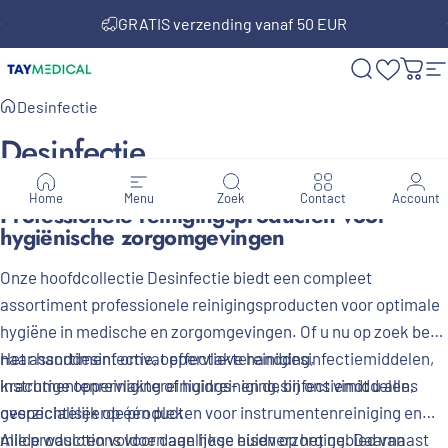
Ga naar inhoud
Diavoorstelling pauzeren
GRATIS verzending vanaf 50 EUR
TAY MEDICAL
Zoekopdra
Win
S
Desinfectie
Desinfectie
Home
Menu
Zoek
Contact
Account
Professionele reinigingsproducten voor
hygiënische zorgomgevingen
Onze hoofdcollectie Desinfectie biedt een compleet
assortiment professionele reinigingsproducten voor optimale
hygiëne in medische en zorgomgevingen. Of u nu op zoek bent
naar handdesinfectie, oppervlaktereiniging,
Het assortiment omvat effectieve handdesinfectiemiddelen,
instrumentenreiniging of huidreiniging, bij ons vindt u alles
krachtige oppervlaktereinigings- en desinfectiemiddelen,
overzichtelijk op één plek.
gespecialiseerde producten voor instrumentenreiniging en
milde waslotions voor dagelijkse huidverzorging. Daarnaast
Alle producten voldoen aan hoge eisen op het gebied van