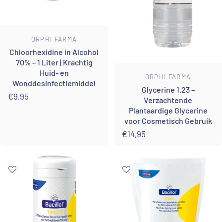
Leverancier:
ORPHI FARMA
Chloorhexidine in Alcohol
70% – 1 Liter | Krachtig
Huid- en
Leverancier:
ORPHI FARMA
Wonddesinfectiemiddel
Glycerine 1.23 –
€9,95
Verzachtende
Plantaardige Glycerine
voor Cosmetisch Gebruik
€14,95