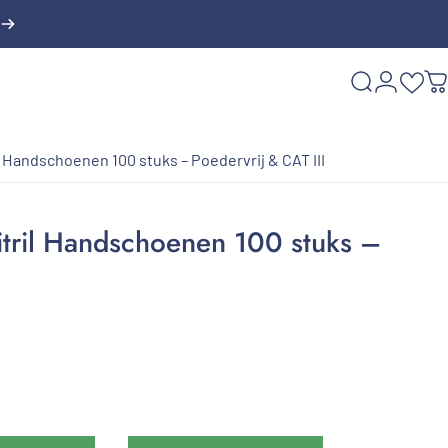
Zoekopdra
Login
W
l Handschoenen 100 stuks – Poedervrij & CAT III
tril
Handschoenen
100
stuks
–