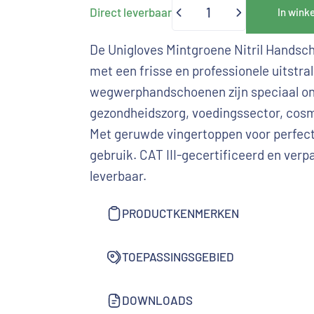
Direct leverbaar
In wink
Hoeveelheid
De Unigloves Mintgroene Nitril Handsc
met een frisse en professionele uitstral
wegwerphandschoenen zijn speciaal on
gezondheidszorg, voedingssector, cos
Met geruwde vingertoppen voor perfect
gebruik. CAT III-gecertificeerd en verpa
leverbaar.
PRODUCTKENMERKEN
TOEPASSINGSGEBIED
DOWNLOADS