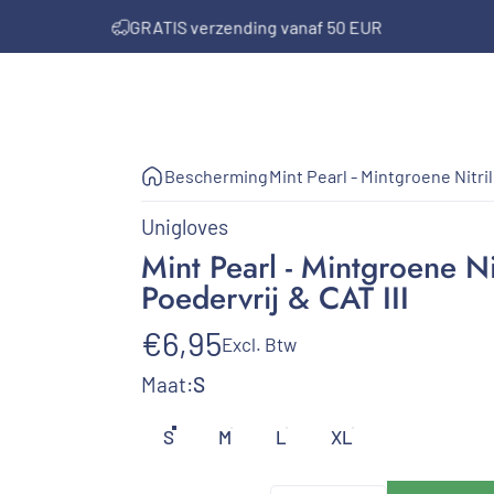
Diavoorstelling pauzeren
Geen klein order toeslag
GRATIS verzending vanaf 50 EUR
Bescherming
Mint Pearl - Mintgroene Nitri
Unigloves
Mint
Pearl
-
Mintgroene
Ni
Poedervrij
&
CAT
III
€6,95
Excl. Btw
Maat
Maat:
S
S
M
L
XL