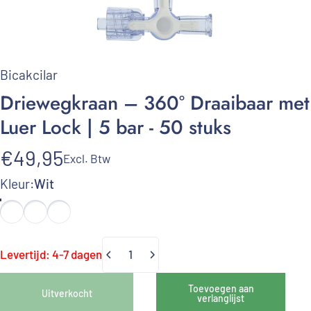
Bicakcilar
Driewegkraan
–
360°
Draaibaar
met
Luer
Lock
|
5
bar
-
50
stuks
€49,95
Excl. Btw
Kleur
Kleur:
Wit
Levertijd: 4-7 dagen
Hoeveelheid
Toevoegen aan
Uitverkocht
verlanglijst