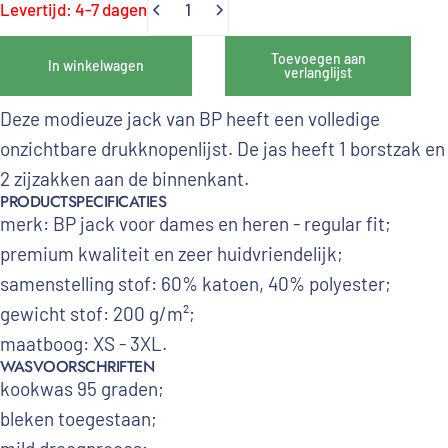
Levertijd: 4-7 dagen
Hoeveelheid
Toevoegen aan
In winkelwagen
verlanglijst
Deze modieuze jack
van BP heeft een volledige
onzichtbare drukknopenlijst. De jas heeft 1 borstzak en
2 zijzakken aan de binnenkant.
PRODUCTSPECIFICATIES
merk: BP jack voor dames en heren - regular fit;
premium kwaliteit en zeer huidvriendelijk;
samenstelling stof: 60
% katoen, 40% polyester;
gewicht stof:
200
g/m²;
maatboog: XS - 3XL.
WASVOORSCHRIFTEN
kookwas 95 graden;
bleken toegestaan;