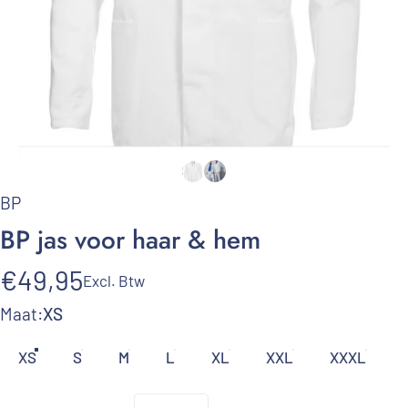
BP
BP
jas
voor
haar
&
hem
€49,95
Excl. Btw
Maat
Maat:
XS
XS
S
M
L
XL
XXL
XXXL