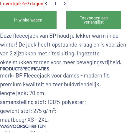
Levertijd: 4-7 dagen
Hoeveelheid
Toevoegen aan
In winkelwagen
verlanglijst
Deze fleecejack van BP houd je lekker warm in de
winter! De jack heeft opstaande kraag en is voorzien
van 2 zijzakken met ritssluiting. Ingezette
okselstukken zorgen voor meer bewegingsvrijheid.
PRODUCTSPECIFICATIES
merk: BP Fleecejack voor dames - modern fit;
premium kwaliteit en zeer huidvriendelijk;
lengte jack: 70 cm;
samenstelling stof: 100
% polyester;
gewicht stof:
275
g/m²;
maatboog: XS - 2XL.
WASVOORSCHRIFTEN