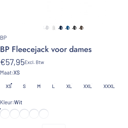
BP
BP
Fleecejack
voor
dames
€57,95
Excl. Btw
Maat
Maat:
XS
XS
S
M
L
XL
XXL
XXXL
Kleur
Kleur:
Wit